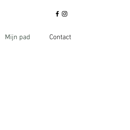
Mijn pad
Contact