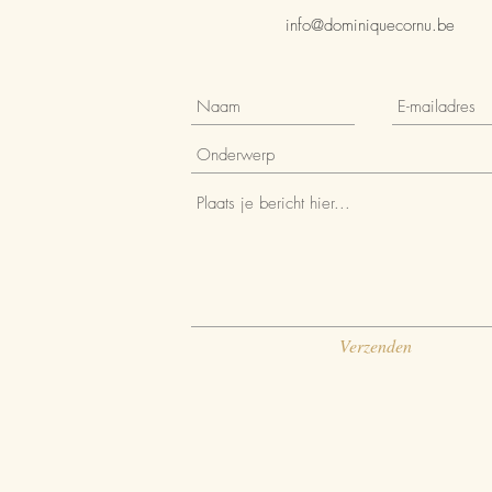
info@dominiquecornu.be
Verzenden