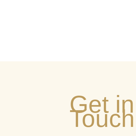
Get in
Touch