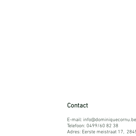
Contact
E-mail:
info@dominiquecornu.b
Telefoon: 0499/60 82 38
Adres: Eerste meistraat 17, 284